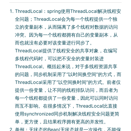
ThreadLocal：spring使⽤ThreadLocal解决线程安
全问题；ThreadLocal会为每⼀个线程提供⼀个独
⽴的变量副本，从⽽隔离了多个线程对数据的访问
冲突。因为每⼀个线程都拥有⾃⼰的变量副本，从
⽽也就没有必要对该变量进⾏同步了。
ThreadLocal提供了线程安全的共享对象，在编写
多线程代码时，可以把不安全的变量封装进
ThreadLocal。概括起来说，对于多线程资源共享
的问题，同步机制采⽤了“以时间换空间”的⽅式，⽽
ThreadLocal采⽤了“以空间换时间”的⽅式。前者仅
提供⼀份变量，让不同的线程排队访问，⽽后者为
每⼀个线程都提供了⼀份变量，因此可以同时访问
⽽互不影响。在很多情况下，ThreadLocal⽐直接
使⽤synchronized同步机制解决线程安全问题更简
单，更⽅便，且结果程序拥有更⾼的并发性。
单例：⽆状态的Bean(⽆状态就是⼀次操作，不能保