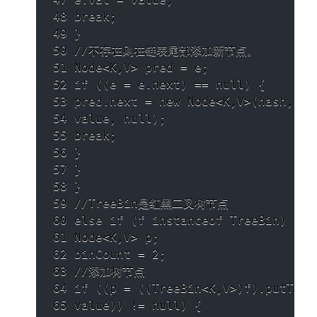
48 break;

49 }

50 //不存在则在链表尾部添加新节点。

51 Node<K,V> pred = e;

52 if ((e = e.next) == null) {

53 pred.next = new Node<K,V>(hash, key
54 value, null);

55 break;

56 }

57 }

58 }

59 //TreeBin是红⿊⼆叉树节点

60 else if (f instanceof TreeBin) {

61 Node<K,V> p;

62 binCount = 2;

63 //添加树节点

64 if ((p = ((TreeBin<K,V>)f).putTreeV
65 value)) != null) {
