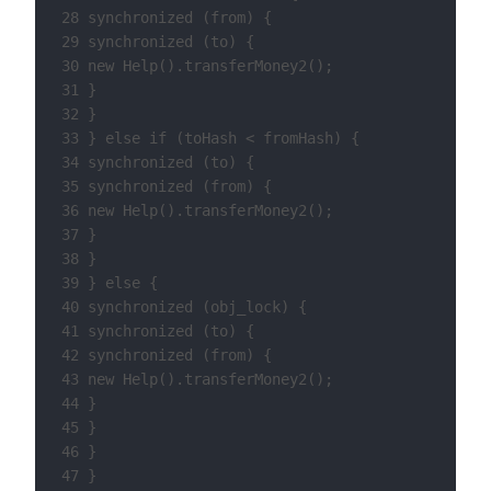
28 synchronized (from) {

29 synchronized (to) {

30 new Help().transferMoney2();

31 }

32 }

33 } else if (toHash < fromHash) {

34 synchronized (to) {

35 synchronized (from) {

36 new Help().transferMoney2();

37 }

38 }

39 } else {

40 synchronized (obj_lock) {

41 synchronized (to) {

42 synchronized (from) {

43 new Help().transferMoney2();

44 }

45 }

46 }

47 }
