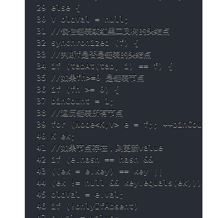
29 else {

30 V oldVal = null;

31 //锁住链表或红⿊⼆叉树的头结点

32 synchronized (f) {

33 //判断f是否是链表的头结点

34 if (tabAt(tab, i) == f) {

35 //如果fh>=0 是链表节点

36 if (fh >= 0) {

37 binCount = 1;

38 //遍历链表所有节点

39 for (Node<K,V> e = f;; ++binCount) 
40 K ek;

41 //如果节点存在，则更新value

42 if (e.hash == hash &&

43 ((ek = e.key) == key ||

44 (ek != null && key.equals(ek)))) {

45 oldVal = e.val;

46 if (!onlyIfAbsent)

47 e.val = value;
