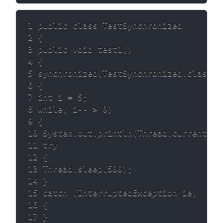
1 public class TestSynchronized 

2 { 

3 public void test1() 

4 { 

5 synchronized(TestSynchronized.class) 

6 { 

7 int i = 5; 

8 while( i-- > 0) 

9 { 

10 System.out.println(Thread.currentThr
11 try 

12 { 

13 Thread.sleep(500); 

14 } 

15 catch (InterruptedException ie) 

16 { 

17 } 
