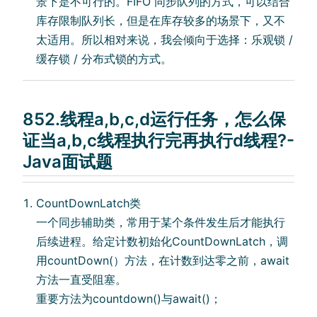
景下是不可⾏的。FIFO 同步队列的⽅式，可以结合
库存限制队列⻓，但是在库存较多的场景下，⼜不
太适⽤。所以相对来说，我会倾向于选择：乐观锁 /
缓存锁 / 分布式锁的⽅式。
852.线程a,b,c,d运⾏任务，怎么保
证当a,b,c线程执⾏完再执⾏d线程?-
Java面试题
CountDownLatch类
⼀个同步辅助类，常⽤于某个条件发⽣后才能执⾏
后续进程。给定计数初始化CountDownLatch，调
⽤countDown(）⽅法，在计数到达零之前，await
⽅法⼀直受阻塞。
重要⽅法为countdown()与await()；