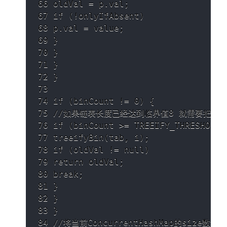
66 oldVal = p.val;

67 if (!onlyIfAbsent)

68 p.val = value;

69 }

70 }

71 }

72 }

73 

74 if (binCount != 0) {

75 //如果链表⻓度已经达到临界值8 就需要把链表
76 if (binCount >= TREEIFY_THRESHOLD)

77 treeifyBin(tab, i);

78 if (oldVal != null)

79 return oldVal;

80 break;

81 }

82 }

83 }

84 //将当前ConcurrentHashMap的size数量+1