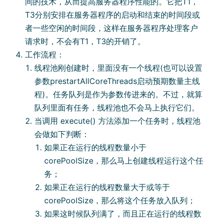
间的技术，从⽽提⾼服务器程序性能的。它把T1，
T3分别安排在服务器程序的启动和结束的时间段或
者⼀些空闲的时间段，这样在服务器程序处理客户
请求时，不会有T1，T3的开销了。
⼯作流程：
线程池刚创建时，⾥⾯没有⼀个线程(也可以设置
参数prestartAllCoreThreads启动预期数量主线
程)。任务队列是作为参数传进来的。不过，就算
队列⾥⾯有任务，线程池也不会⻢上执⾏它们。
当调⽤ execute() ⽅法添加⼀个任务时，线程池
会做如下判断：
如果正在运⾏的线程数量⼩于
corePoolSize，那么⻢上创建线程运⾏这个任
务；
如果正在运⾏的线程数量⼤于或等于
corePoolSize，那么将这个任务放⼊队列；
如果这时候队列满了，⽽且正在运⾏的线程数