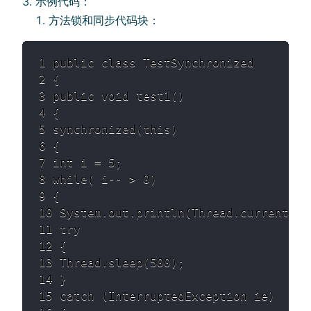
示例代码：
⽅法锁和同步代码块：
1 public class TestSynchronized 

2 { 

3 public void test1() 

4 { 

5 synchronized(this) 

6 { 

7 int i = 5; 

8 while( i-- > 0) 

9 { 

10 System.out.println(Thread.currentThr
11 try 

12 { 

13 Thread.sleep(500); 

14 } 

15 catch (InterruptedException ie) 
