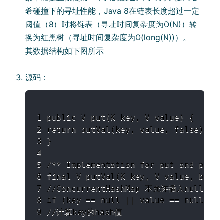
希碰撞下的寻址性能，Java 8在链表⻓度超过⼀定
阈值（8）时将链表（寻址时间复杂度为O(N)）转
换为红⿊树（寻址时间复杂度为O(long(N))）。
其数据结构如下图所示
源码：
1 public V put(K key, V value) {

2 return putVal(key, value, false);

3 }

4

5 /** Implementation for put and putIf
6 final V putVal(K key, V value, bool
7 //ConcurrentHashMap 不允许插⼊null键
8 if (key == null || value == null) t
9 //计算key的hash值
