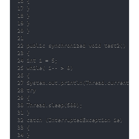
16 { 

17 } 

18 } 

19 } 

20 } 

21 

22 public synchronized void test2() 

23 { 

24 int i = 5; 

25 while( i-- > 0) 

26 { 

27 System.out.println(Thread.currentThr
28 try 

29 { 

30 Thread.sleep(500); 

31 } 

32 catch (InterruptedException ie) 

33 { 

34 } 
