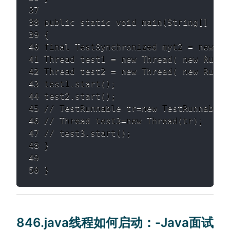
37 

38 public static void main(String[] args
39 { 

40 final TestSynchronized myt2 = new Te
41 Thread test1 = new Thread( new Runna
42 Thread test2 = new Thread( new Runna
43 test1.start(); 

44 test2.start(); 

45 // TestRunnable tr=new TestRunnable()
46 // Thread test3=new Thread(tr); 

47 // test3.start(); 

48 } 

49 

50 }
846.java线程如何启动：-Java面试