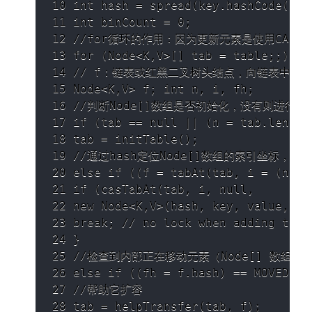
10 int hash = spread(key.hashCode());

11 int binCount = 0;

12 //for循环的作⽤：因为更新元素是使⽤CAS
13 for (Node<K,V>[] tab = table;;) {

14 // f：链表或红⿊⼆叉树头结点，向链表中添加元
15 Node<K,V> f; int n, i, fh;

16 //判断Node[]数组是否初始化，没有则进⾏初
17 if (tab == null || (n = tab.length)
18 tab = initTable();

19 //通过hash定位Node[]数组的索引坐标
20 else if ((f = tabAt(tab, i = (n - 
21 if (casTabAt(tab, i, null,

22 new Node<K,V>(hash, key, value, nul
23 break; // no lock when adding to em
24 }

25 //检查到内部正在移动元素（Node[] 数组扩容
26 else if ((fh = f.hash) == MOVED)

27 //帮助它扩容

28 tab = helpTransfer(tab, f);
