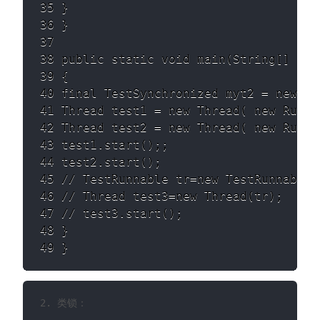
35 } 

36 } 

37 

38 public static void main(String[] args
39 { 

40 final TestSynchronized myt2 = new Te
41 Thread test1 = new Thread( new Runna
42 Thread test2 = new Thread( new Runna
43 test1.start();; 

44 test2.start(); 

45 // TestRunnable tr=new TestRunnable()
46 // Thread test3=new Thread(tr); 

47 // test3.start(); 

48 } 

49 }
2. 类锁：