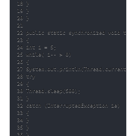
18 } 

19 } 

20 } 

21 

22 public static synchronized void test2
23 { 

24 int i = 5; 

25 while( i-- > 0) 

26 { 

27 System.out.println(Thread.currentThr
28 try 

29 { 

30 Thread.sleep(500); 

31 } 

32 catch (InterruptedException ie) 

33 { 

34 } 

35 } 

36 } 
