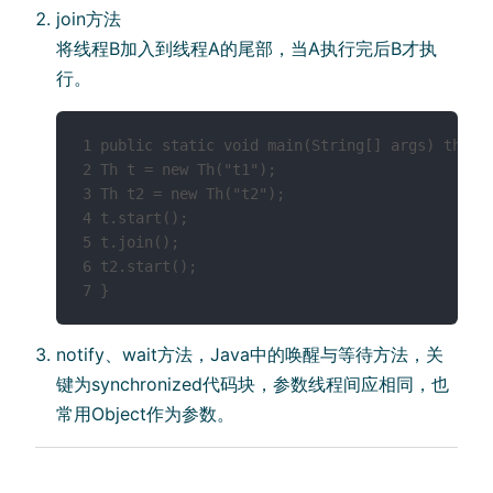
join⽅法
将线程B加⼊到线程A的尾部，当A执⾏完后B才执
⾏。
1 public static void main(String[] args) throws
2 Th t = new Th("t1");

3 Th t2 = new Th("t2");

4 t.start();

5 t.join();

6 t2.start();

7 }
notify、wait⽅法，Java中的唤醒与等待⽅法，关
键为synchronized代码块，参数线程间应相同，也
常⽤Object作为参数。