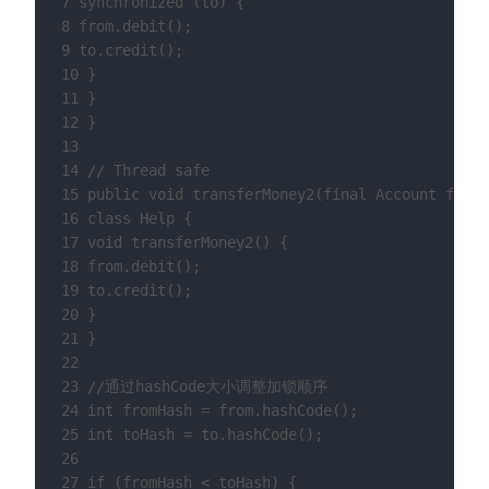
7 synchronized (to) {

8 from.debit();

9 to.credit();

10 }

11 }

12 }

13

14 // Thread safe

15 public void transferMoney2(final Account from,
16 class Help {

17 void transferMoney2() {

18 from.debit();

19 to.credit();

20 }

21 }

22

23 //通过hashCode⼤⼩调整加锁顺序

24 int fromHash = from.hashCode();

25 int toHash = to.hashCode();

26

27 if (fromHash < toHash) {
